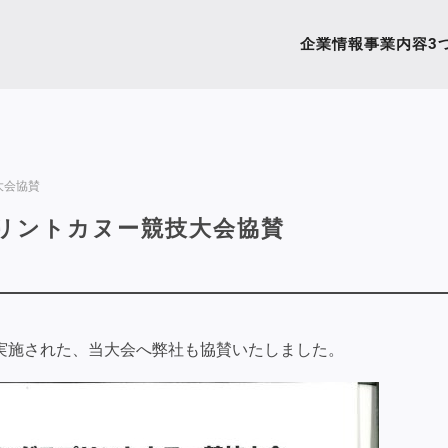
企業情報
事業内容
3
大会協賛
プリントカヌー競技大会協賛
場で実施された、当大会へ弊社も協賛いたしました。